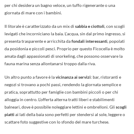
per chi desidera un bagno veloce, un tuffo rigenerante o una
giornata di mare con i bambini.
Il litorale è caratterizzato da un mix di
sabbia e ciottoli
, con scogli
levigati che incorniciano la baia. L’acqua, sin dal primo ingresso, si
presenta trasparente e arricchita da
fondali interessanti
, popolati
da posidonia e piccoli pesci. Proprio per questo Ficocella è molto
amata dagli appassionati di snorkeling, che possono osservare la
fauna marina senza allontanarsi troppo dalla riva.
Un altro punto a favore è la
vicinanza ai servizi
: bar, ristoranti e
negozi si trovano a pochi passi, rendendo la giornata semplice e
pratica, soprattutto per famiglie con bambini piccoli o per chi
alloggia in centro. L’offerta alterna tratti liberi e stabilimenti
balneari, dove è possibile noleggiare lettini e ombrelloni. Gli
scogli
piatti
ai lati della baia sono perfetti per stendersi al sole, leggere o
scattare foto suggestive con lo sfondo del mare turchese.