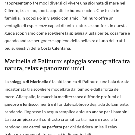
rappresentano tre modi diversi di vivere una giornata di mare nel
Cilento, tra relax, sport acquatici e buona cucina. Che tu sia in
famiglia, in coppia o in viaggio con amici, Palinuro offre un
ventaglio di esperienze capaci di unire natura e comfort. In questa
guida scopriamo come scegliere la spiaggia giusta per te, cosa fare e
quando andare per godere appieno della bellezza di uno dei tratti
più suggestivi della
Costa Cilentana
.
Marinella di Palinuro: spiaggia scenografica tra
natura, relax e panorami unici
La
spiaggia di Marinella
è la più iconica di Palinuro, una baia dorata
incastonata tra scogliere modellate dal tempo e dalla forza del
mare. Alle spalle, la macchia mediterranea diffonde profumi di
ginepro e lentisco
, mentre il fondale sabbioso degrada dolcemente,
rendendo l’ingresso in acqua semplice e sicuro anche per i bambini.
La sua
ampiezza
e il contrasto cromatico tra mare e roccia la
rendono una
cartolina perfetta
per chi desidera unire il relax
balneare a momenti fotografici indimenticabili.