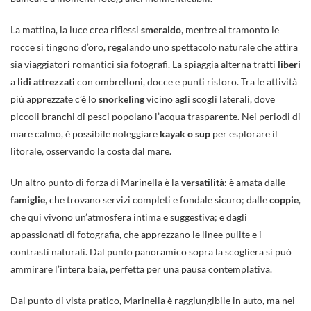
La mattina, la luce crea riflessi
smeraldo
, mentre al tramonto le
rocce si tingono d’oro, regalando uno spettacolo naturale che attira
sia viaggiatori romantici sia fotografi. La spiaggia alterna tratti
liberi
a
lidi attrezzati
con ombrelloni, docce e punti ristoro. Tra le attività
più apprezzate c’è lo
snorkeling
vicino agli scogli laterali, dove
piccoli branchi di pesci popolano l’acqua trasparente. Nei periodi di
mare calmo, è possibile noleggiare
kayak o sup
per esplorare il
litorale, osservando la costa dal mare.
Un altro punto di forza di Marinella è la
versatilità
: è amata dalle
famiglie
, che trovano servizi completi e fondale sicuro; dalle
coppie
,
che qui vivono un’atmosfera intima e suggestiva; e dagli
appassionati di fotografia, che apprezzano le linee pulite e i
contrasti naturali. Dal punto panoramico sopra la scogliera si può
ammirare l’intera baia, perfetta per una pausa contemplativa.
Dal punto di vista pratico, Marinella è raggiungibile in auto, ma nei