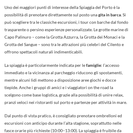
Uno dei maggiori punti di interesse della Spiaggia del Porto è la
possibilità di prenotare direttamente sul posto una
gita in barca
. Si
può scegliere tra le classiche escursioni, i tour con barche dal fondo
trasparente o persino esperienze personalizzate. Le grotte marine di
Capo Palinuro – come la Grotta Azzurra, la Grotta dei Monaci e la
Grotta del Sangue – sono tra le attrazioni più celebri del Cilento e
offrono spettacoli naturali indimenticabili.
La spiaggia è particolarmente indicata per le
famiglie
: l’accesso
immediato e la vicinanza al parcheggio riducono gli spostamenti,
mentre alcuni lidi mettono a disposizione aree giochi e docce
tiepide. Anche i gruppi di amici e i viaggiatori on the road la
scelgono come base logistica, grazie alla possibilità di unire relax,
pranzi veloci nei ristoranti sul porto e partenze per attività in mare.
Dal punto di vista pratico, è consigliato prenotare ombrelloni ed
escursioni con anticipo durante l’alta stagione, soprattutto nelle
fasce orarie più richieste (10:00–13:00). La spiaggia è fruibile da