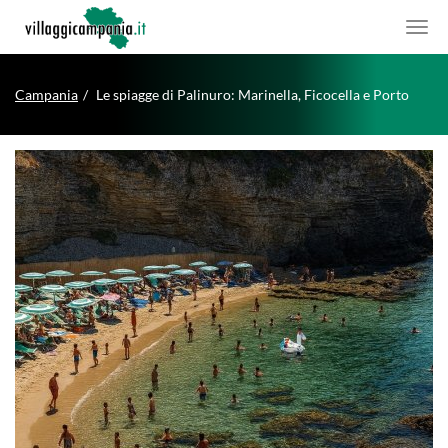
Campania
Le spiagge di Palinuro: Marinella, Ficocella e Porto