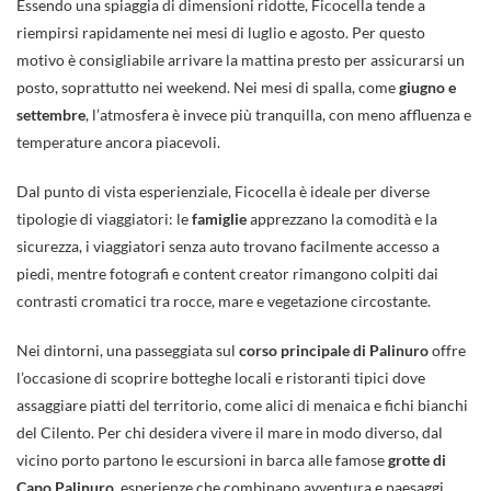
Essendo una spiaggia di dimensioni ridotte, Ficocella tende a
riempirsi rapidamente nei mesi di luglio e agosto. Per questo
motivo è consigliabile arrivare la mattina presto per assicurarsi un
posto, soprattutto nei weekend. Nei mesi di spalla, come
giugno e
settembre
, l’atmosfera è invece più tranquilla, con meno affluenza e
temperature ancora piacevoli.
Dal punto di vista esperienziale, Ficocella è ideale per diverse
tipologie di viaggiatori: le
famiglie
apprezzano la comodità e la
sicurezza, i viaggiatori senza auto trovano facilmente accesso a
piedi, mentre fotografi e content creator rimangono colpiti dai
contrasti cromatici tra rocce, mare e vegetazione circostante.
Nei dintorni, una passeggiata sul
corso principale di Palinuro
offre
l’occasione di scoprire botteghe locali e ristoranti tipici dove
assaggiare piatti del territorio, come alici di menaica e fichi bianchi
del Cilento. Per chi desidera vivere il mare in modo diverso, dal
vicino porto partono le escursioni in barca alle famose
grotte di
Capo Palinuro
, esperienze che combinano avventura e paesaggi