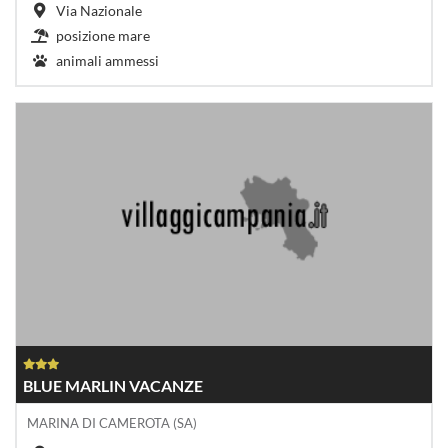
Via Nazionale
posizione mare
animali ammessi
BLUE MARLIN VACANZE
MARINA DI CAMEROTA (SA)