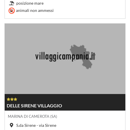
posizione mare
animali non ammessi
DELLE SIRENE VILLAGGIO
MARINA DI CAMEROTA (SA)
S.da Sirene - via Sirene