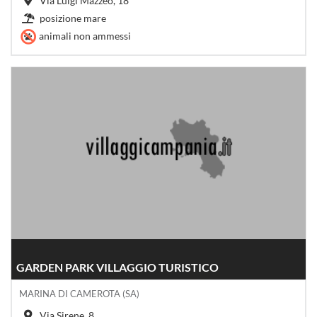
Via Luigi Mazzeo, 18
posizione mare
animali non ammessi
GARDEN PARK VILLAGGIO TURISTICO
MARINA DI CAMEROTA (SA)
Via Sirene, 8