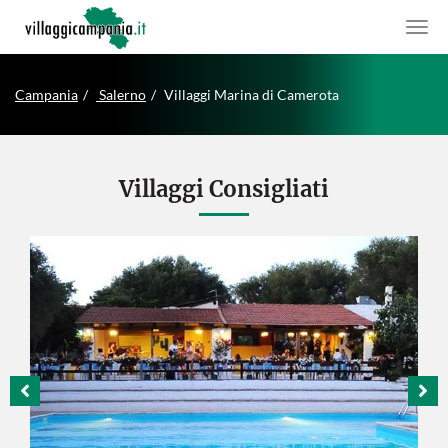
Campania
Salerno
Villaggi Marina di Camerota
Villaggi Consigliati