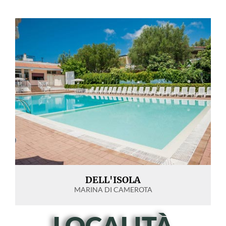
DELL'ISOLA
MARINA DI CAMEROTA
LOCALITÀ