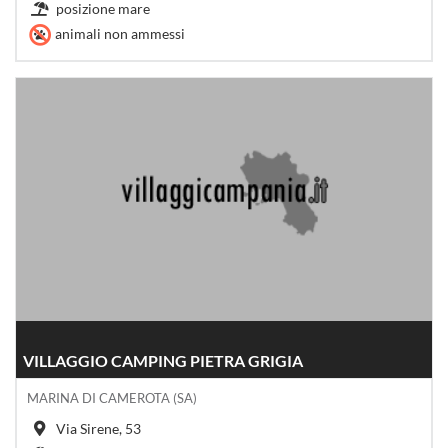
posizione mare
animali non ammessi
VILLAGGIO CAMPING PIETRA GRIGIA
MARINA DI CAMEROTA (SA)
Via Sirene, 53