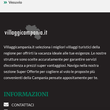
Vesuvio
Villaggicampania.it seleziona i migliori villaggi turistici della
regione per offrirti la vacanza ideale alle tue esigenze. Le nostre
strutture sono scelte accuratamente per garantire servizi
d'eccellenza a prezzi super vantaggiosi. Naviga nella nostra
sezione Super Offerte per cogliere al volo le proposte più
convenienti della Campania pensate appositamente per te.
INFORMAZIONI
CONTATTACI