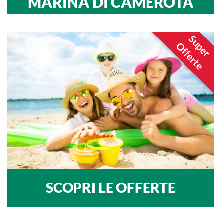
MARINA DI CAMEROTA
Super
Offerte
SCOPRI LE OFFERTE