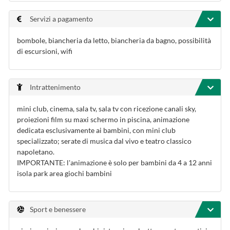
Servizi a pagamento
bombole, biancheria da letto, biancheria da bagno, possibilità
di escursioni, wifi
Intrattenimento
mini club, cinema, sala tv, sala tv con ricezione canali sky,
proiezioni film su maxi schermo in piscina, animazione
dedicata esclusivamente ai bambini, con mini club
specializzato; serate di musica dal vivo e teatro classico
napoletano.
IMPORTANTE: l'animazione è solo per bambini da 4 a 12 anni
isola park area giochi bambini
Sport e benessere