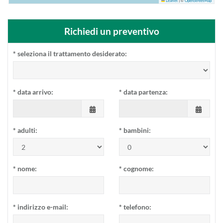
©
Leaflet
|
OpenStreetMap
Richiedi un preventivo
*
seleziona il trattamento desiderato:
*
data arrivo:
*
data partenza:
*
adulti:
*
bambini:
*
nome:
*
cognome:
*
indirizzo e-mail:
*
telefono: