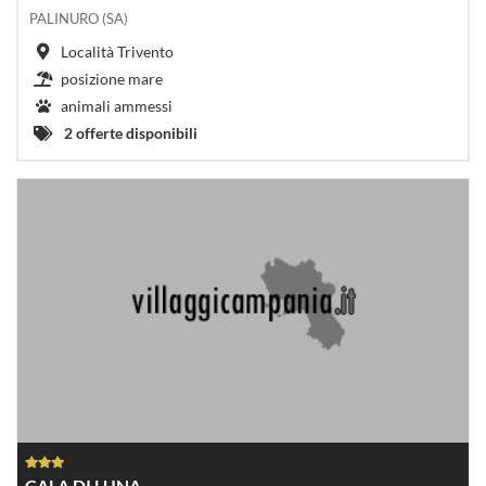
PALINURO (SA)
Località Trivento
posizione mare
animali ammessi
2 offerte disponibili
CALA DI LUNA