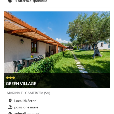
1 offerta disponibile
GREEN VILLAGE
MARINA DI CAMEROTA (SA)
Località Sereni
posizione mare
animali ammessi