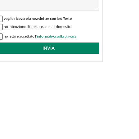
voglio ricevere la newsletter con le offerte
ho intenzione di portare animali domestici
ho letto e accettato l’
informativa sulla privacy