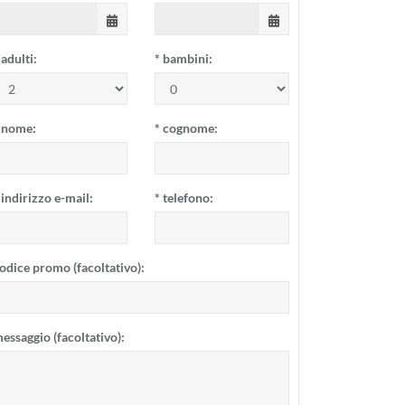
adulti:
*
bambini:
nome:
*
cognome:
indirizzo e-mail:
*
telefono:
odice promo (facoltativo):
essaggio (facoltativo):