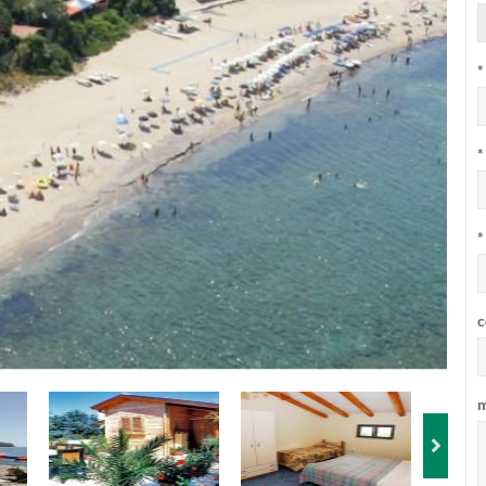
*
*
*
c
m