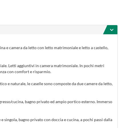
na e camera da letto con letto matrimoniale e letto a castello,
iale. Letti aggiuntivi in camera matrimoniale. In pochi metri
anza con comfort e risparmio.
stico e naturale, le caselle sono composte da due camere da letto,
ngresso/cucina, bagno privato ed ampio portico esterno. Immerso
 singola, bagno privato con doccia e cucina, a pochi passi dalla