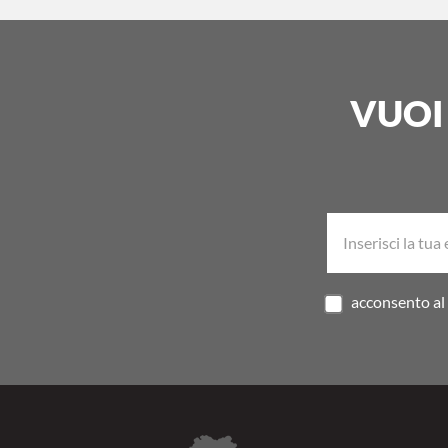
VUOI
acconsento al 