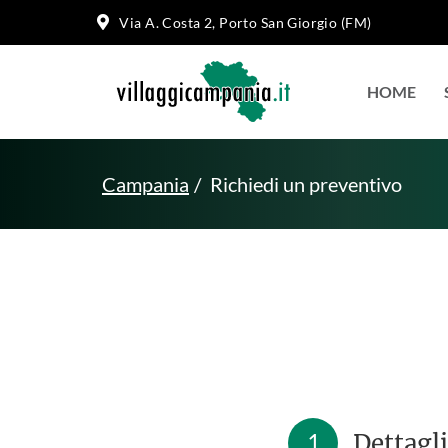
Via A. Costa 2, Porto San Giorgio (FM)
HOME
Campania
Richiedi un preventivo
1
Dettagli