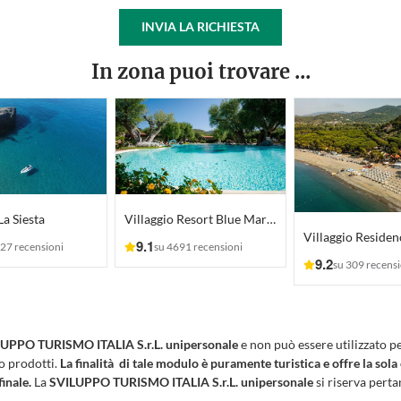
INVIA LA RICHIESTA
In zona puoi trovare ...
La Siesta
Villaggio Resort Blue Marine
9.1
27 recensioni
su 4691 recensioni
9.2
su 309 recensi
UPPO TURISMO ITALIA S.r.L. unipersonale
e non può essere utilizzato p
 o prodotti.
La finalità di tale modulo è puramente turistica e offre la sola
finale.
La
SVILUPPO TURISMO ITALIA S.r.L. unipersonale
si riserva pertan