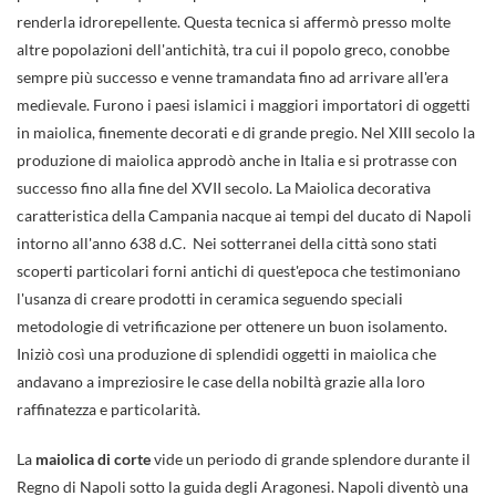
renderla idrorepellente. Questa tecnica si affermò presso molte
altre popolazioni dell'antichità, tra cui il popolo greco, conobbe
sempre più successo e venne tramandata fino ad arrivare all'era
medievale. Furono i paesi islamici i maggiori importatori di oggetti
in maiolica, finemente decorati e di grande pregio. Nel XIII secolo la
produzione di maiolica approdò anche in Italia e si protrasse con
successo fino alla fine del XVII secolo. La Maiolica decorativa
caratteristica della Campania nacque ai tempi del ducato di Napoli
intorno all'anno 638 d.C. Nei sotterranei della città sono stati
scoperti particolari forni antichi di quest'epoca che testimoniano
l'usanza di creare prodotti in ceramica seguendo speciali
metodologie di vetrificazione per ottenere un buon isolamento.
Iniziò così una produzione di splendidi oggetti in maiolica che
andavano a impreziosire le case della nobiltà grazie alla loro
raffinatezza e particolarità.
La
maiolica di corte
vide un periodo di grande splendore durante il
Regno di Napoli sotto la guida degli Aragonesi. Napoli diventò una