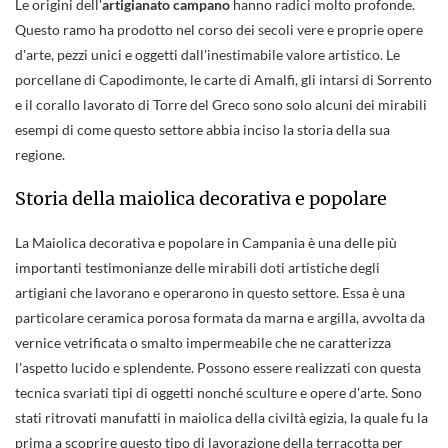
Le origini dell'
artigianato campano
hanno radici molto profonde.
Questo ramo ha prodotto nel corso dei secoli vere e proprie opere
d'arte, pezzi unici e oggetti dall'inestimabile valore artistico. Le
porcellane di Capodimonte, le carte di Amalfi, gli intarsi di Sorrento
e il corallo lavorato di Torre del Greco sono solo alcuni dei mirabili
esempi di come questo settore abbia inciso la storia della sua
regione.
Storia della maiolica decorativa e popolare
La Maiolica decorativa e popolare in Campania è una delle più
importanti testimonianze delle mirabili doti artistiche degli
artigiani che lavorano e operarono in questo settore. Essa è una
particolare ceramica porosa formata da marna e argilla, avvolta da
vernice vetrificata o smalto impermeabile che ne caratterizza
l'aspetto lucido e splendente. Possono essere realizzati con questa
tecnica svariati tipi di oggetti nonché sculture e opere d'arte. Sono
stati ritrovati manufatti in maiolica della civiltà egizia, la quale fu la
prima a scoprire questo tipo di lavorazione della terracotta per