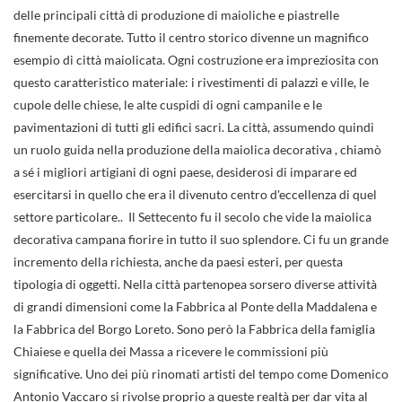
delle principali città di produzione di maioliche e piastrelle
finemente decorate. Tutto il centro storico divenne un magnifico
esempio di città maiolicata. Ogni costruzione era impreziosita con
questo caratteristico materiale: i rivestimenti di palazzi e ville, le
cupole delle chiese, le alte cuspidi di ogni campanile e le
pavimentazioni di tutti gli edifici sacri. La città, assumendo quindi
un ruolo guida nella produzione della maiolica decorativa , chiamò
a sé i migliori artigiani di ogni paese, desiderosi di imparare ed
esercitarsi in quello che era il divenuto centro d'eccellenza di quel
settore particolare.. Il Settecento fu il secolo che vide la maiolica
decorativa campana fiorire in tutto il suo splendore. Ci fu un grande
incremento della richiesta, anche da paesi esteri, per questa
tipologia di oggetti. Nella città partenopea sorsero diverse attività
di grandi dimensioni come la Fabbrica al Ponte della Maddalena e
la Fabbrica del Borgo Loreto. Sono però la Fabbrica della famiglia
Chiaiese e quella dei Massa a ricevere le commissioni più
significative. Uno dei più rinomati artisti del tempo come Domenico
Antonio Vaccaro si rivolse proprio a queste realtà per dar vita al