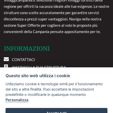
Villaggicampania.it seleziona i migliori villaggi turistici della
regione per offrirti la vacanza ideale alle tue esigenze. Le nostre
strutture sono scelte accuratamente per garantire servizi
d'eccellenza a prezzi super vantaggiosi. Naviga nella nostra
sezione Super Offerte per cogliere al volo le proposte più
convenienti della Campania pensate appositamente per te.
INFORMAZIONI
CONTATTACI
INSERISCI LA TUA STRUTTURA
PREFERENZE COOKIE
Questo sito web utilizza i cookie
Utilizziamo cookie e tecnologie simili per il funzionamento
DOVE SIAMO
del sito e altre finalità. Puoi accettare le impostazioni
predefinite o modificarle in qualunque momento
Personalizza
.
Via A. Costa, 2 - 63822
Porto San Giorgio (FM)