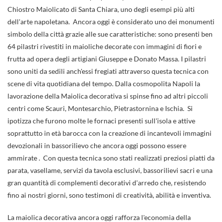
Chiostro Maiolicato di Santa Chiara, uno degli esempi più alti
dell'arte napoletana. Ancora oggi è considerato uno dei monumenti
simbolo della città grazie alle sue caratteristiche: sono presenti ben
64 pilastri rivestiti in maioliche decorate con immagini di fiori e
frutta ad opera degli artigiani Giuseppe e Donato Massa. I pilastri
sono uniti da sedili anch'essi fregiati attraverso questa tecnica con
scene di vita quotidiana del tempo. Dalla cosmopolita Napoli la
lavorazione della Maiolica decorativa si spinse fino ad altri piccoli
centri come Scauri, Montesarchio, Pietrastornina e Ischia. Si
ipotizza che furono molte le fornaci presenti sull'isola e attive
soprattutto in età barocca con la creazione di incantevoli immagini
devozionali in bassorilievo che ancora oggi possono essere
ammirate . Con questa tecnica sono stati realizzati preziosi piatti da
parata, vasellame, servizi da tavola esclusivi, bassorilievi sacri e una
gran quantità di complementi decorativi d'arredo che, resistendo
fino ai nostri giorni, sono testimoni di creatività, abilità e inventiva.
La maiolica decorativa ancora oggi rafforza l'economia della