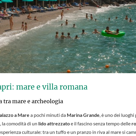
apri: mare e villa romana
ca tra mare e archeologia
alazzo a Mare
a pochi minuti da
Marina Grande
, è uno dei luoghi 
, la comodità di un
lido attrezzato
e il fascino senza tempo delle
r
perienza culturale: tra un tuffo e un pranzo in riva al mare si camm