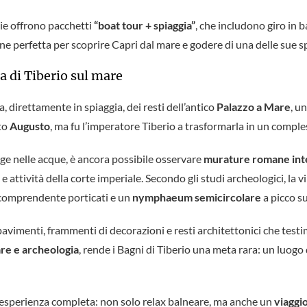
zie offrono pacchetti
“boat tour + spiaggia”
, che includono giro in ba
ne perfetta per scoprire Capri dal mare e godere di una delle sue sp
a di Tiberio sul mare
, direttamente in spiaggia, dei resti dell’antico
Palazzo a Mare
, u
tto
Augusto
, ma fu l’imperatore Tiberio a trasformarla in un comp
rge nelle acque, è ancora possibile osservare
murature romane inte
attività della corte imperiale. Secondo gli studi archeologici, la v
i, comprendente porticati e un
nymphaeum semicircolare
a picco s
avimenti, frammenti di decorazioni e resti architettonici che test
e e archeologia
, rende i Bagni di Tiberio una meta rara: un luog
 un’esperienza completa: non solo relax balneare, ma anche un
viaggi