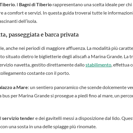
Tiberio
. I
Bagni di Tiberio
rappresentano una scelta ideale per chi 
a comfort e servizi. In questa guida troverai tutte le informazioni
scinanti dell’isola.
ta, passeggiata e barca privata
e, anche nei periodi di maggiore affluenza. La modalità più caratter
to situato dietro le biglietterie degli aliscafi a Marina Grande. La 
 servizio navetta, gestito direttamente dallo
stabilimento
, effettua 
ollegamento costante con il porto.
alazzo a Mare
: un sentiero panoramico che scende dolcemente vers
ea bus per Marina Grande si prosegue a piedi fino al mare, un perco
el
servizio tender
e dei gavitelli messi a disposizione dal lido. Que
 con una sosta in una delle spiagge più rinomate.