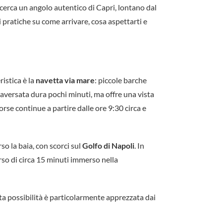
cerca un angolo autentico di Capri, lontano dal
 pratiche su come arrivare, cosa aspettarti e
istica è la
navetta via mare
: piccole barche
traversata dura pochi minuti, ma offre una vista
corse continue a partire dalle ore 9:30 circa e
o la baia, con scorci sul
Golfo di Napoli
. In
rso di circa 15 minuti immerso nella
sta possibilità è particolarmente apprezzata dai