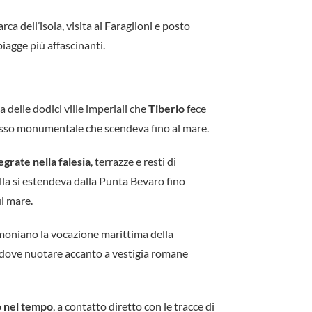
rca dell’isola, visita ai Faraglioni e posto
iagge più affascinanti.
na delle dodici ville imperiali che
Tiberio
fece
lesso monumentale che scendeva fino al mare.
grate nella falesia
, terrazze e resti di
illa si estendeva dalla Punta Bevaro fino
ul mare.
imoniano la vocazione marittima della
o dove nuotare accanto a vestigia romane
o nel tempo
, a contatto diretto con le tracce di