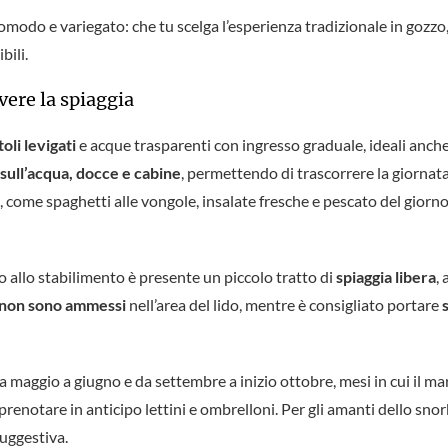
 comodo e variegato: che tu scelga l’esperienza tradizionale in gozzo
bili.
ivere la spiaggia
toli levigati
e acque trasparenti con ingresso graduale, ideali anche
 sull’acqua, docce e cabine
, permettendo di trascorrere la giornata
a, come spaghetti alle vongole, insalate fresche e pescato del giorn
o allo stabilimento è presente un piccolo tratto di
spiaggia libera
,
 non sono ammessi
nell’area del lido, mentre è consigliato portare
da maggio a giugno e da settembre a inizio ottobre, mesi in cui il m
renotare in anticipo lettini e ombrelloni. Per gli amanti dello snork
uggestiva.