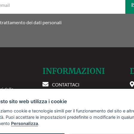
I
tua
email:
trattamento dei dati personali
INFORMAZIONI
CONTATTACI
ci della
P
INSERISCI LA TUA STRUTTURA
e. Le nostre
to sito web utilizza i cookie
PREFERENZE COOKIE
rvizi
zziamo cookie e tecnologie simili per il funzionamento del sito e altr
 nostra
lità. Puoi accettare le impostazioni predefinite o modificarle in qual
 più
ento
Personalizza
.
er te.