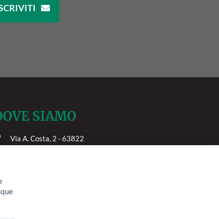
SCRIVITI
DOVE SIAMO
Via A. Costa, 2 - 63822
orto San Giorgio (FM)
e
unque