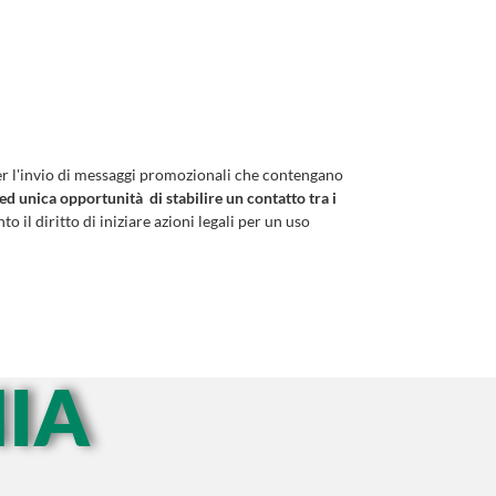
er l'invio di messaggi promozionali che contengano
 ed unica opportunità di stabilire un contatto tra i
to il diritto di iniziare azioni legali per un uso
IA