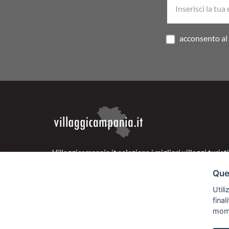
acconsento al 
Villaggicampania.it seleziona i migliori villaggi turisti
regione per offrirti la vacanza ideale alle tue esigenz
Ques
strutture sono scelte accuratamente per garantire se
Utili
d'eccellenza a prezzi super vantaggiosi. Naviga nella
fina
sezione Super Offerte per cogliere al volo le proposte
mom
convenienti della Campania pensate appositamente p