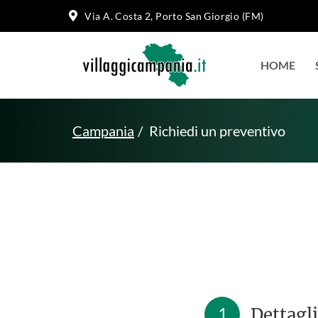
Via A. Costa 2, Porto San Giorgio (FM)
HOME
Campania
Richiedi un preventivo
1
Dettagli