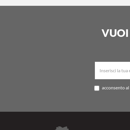
VUOI
acconsento al 