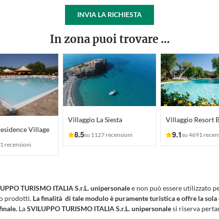
INVIA LA RICHIESTA
In zona puoi trovare ...
Villaggio La Siesta
esidence Village
8.5
9.1
su 1127 recensioni
su 4691 recen
1 recensioni
UPPO TURISMO ITALIA S.r.L. unipersonale
e non può essere utilizzato p
 o prodotti.
La finalità di tale modulo è puramente turistica e offre la sola
finale.
La
SVILUPPO TURISMO ITALIA S.r.L. unipersonale
si riserva pertan