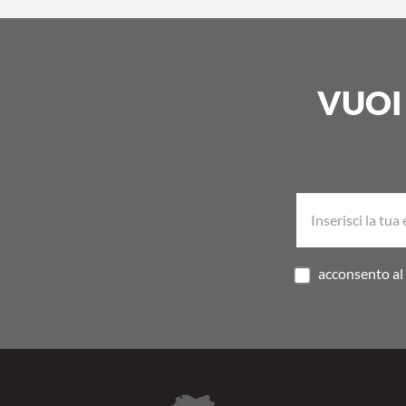
VUOI
acconsento al 