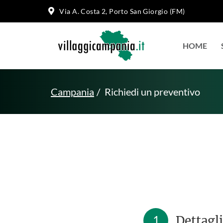
Via A. Costa 2, Porto San Giorgio (FM)
HOME
Campania
Richiedi un preventivo
1
Dettagli