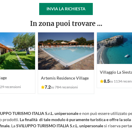
INVIA LA RICHIESTA
In zona puoi trovare ...
Villaggio La Siest
lage
Artemis Residence Village
8.5
su 1134 recen
7.2
29 recensioni
su 784 recensioni
UPPO TURISMO ITALIA S.r.L. unipersonale
e non può essere utilizzato p
 o prodotti.
La finalità di tale modulo è puramente turistica e offre la sola
finale.
La
SVILUPPO TURISMO ITALIA S.r.L. unipersonale
si riserva pertan